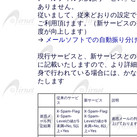
ありません。
従いまして、従来どおりの設定で
ご利用頂けます。（新サービスの
度が向上します）
→
メールソフトでの自動振り分
現行サービスと、新サービスとの
に記載いたしますので、より詳
身で行われている場合には、か
たします
従来のサービ
新サービス
説明
ス
X-Spam-Flag:
X-Spam-Flag:
迷惑メ
X-Spam-
X-Spam-
迷惑メールの
ール判
Levelの値が5
Levelの値が8
上げておりま
定結果
未満=No, 5以
未満=No, 8以
上=Yes
上=Yes