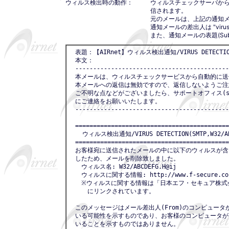
ウィルス検出時の動作：
ウィルスチェックサーバか
信されます。
元のメールは、上記の通知
通知メールの差出人は "virusch
また、通知メールの表題(Su
　表題：【AIRnet】ウィルス検出通知/VIRUS DETECTION
　本文：

　-------------------------------------------
　本メールは、ウィルスチェックサービスから自動的に送
　本メールへの返信は無効ですので、返信しないようご注
　ご不明な点などがございましたら、サポートオフィス(suppor
　にご連絡をお願いいたします。

　-------------------------------------------
　===========================================
　  ウィルス検出通知/VIRUS DETECTION(SMTP,W32/ABC
　===========================================
　お客様宛に送信されたメールの中に以下のウィルスが含
　したため、メールを削除致しました。

　　ウィルス名: W32/ABCDEFG.H@ij

　　ウィルスに関する情報: http://www.f-secure.co.jp
　　※ウィルスに関する情報は「日本エフ・セキュア株式
　　　にリンクされています。

　このメッセージはメール差出人(From)のコンピュータ
　いる可能性を示すものであり、お客様のコンピュータが
　いることを示すものではありません。
