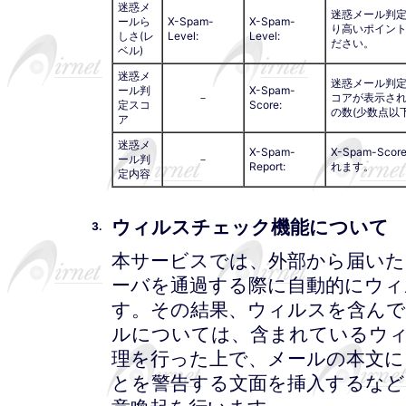
迷惑メ
迷惑メール判
ールら
X-Spam-
X-Spam-
り高いポイント
しさ(レ
Level:
Level:
ださい。
ベル)
迷惑メ
迷惑メール判
ール判
X-Spam-
－
コアが表示されます
定スコ
Score:
の数(少数点以
ア
迷惑メ
X-Spam-
X-Spam-S
ール判
－
Report:
れます。
定内容
ウィルスチェック機能について
3.
本サービスでは、外部から届いた
ーバを通過する際に自動的にウ
す。その結果、ウィルスを含ん
ルについては、含まれているウ
理を行った上で、メールの本文に
とを警告する文面を挿入するなど