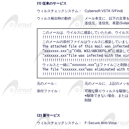
(1) 従来のサービス
ウィルスチェックシステム：
Cybersoft VSTK (VFind)
ウィルス検出時の動作：
メール本文に、以下の文章
送信元、送信先、表題(Sub
　このメールは、ウイルスに感染していたため、ウイルス
　!!!!!!!!!!!!!!!!!!!!!!!!!!!!!!!!!!!!!!!!!!!
　このメールの添付ファイルはウィルスに感染していました
　The attached file of this mail was infected
　”xxxxxxx.xxx”は”CVDL W32/ABCDEFG.H”に感染
　”xxxxxxx.xxx”file was infected with the vir
　!!!!!!!!!!!!!!!!!!!!!!!!!!!!!!!!!!!!!!!!!!!
　ウィルスと一緒に”xxxxxxx.xxx”はファイルごと削除
　The file ”xxxxxxx.xxx”was eliminated with t
　!!!!!!!!!!!!!!!!!!!!!!!!!!!!!!!!!!!!!!!!!!!
元のメール：
元のメールに、上記のメッ
添付ファイル：
可能な限りウィルスを駆除
※駆除できない場合、また
削除
(2) 新サービス
ウィルスチェックシステム：
F-Secure Anti-Virus