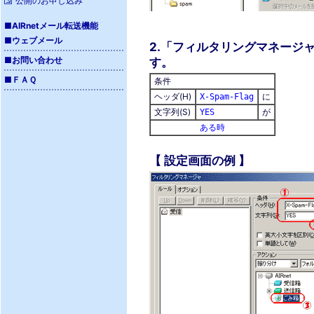
公開のお申し込み
■
AIRnetメール転送機能
■
ウェブメール
2.「フィルタリングマネージ
■
お問い合わせ
す。
■
ＦＡＱ
条件
ヘッダ(H)
に
X-Spam-Flag
文字列(S)
が
YES
ある時
【 設定画面の例 】