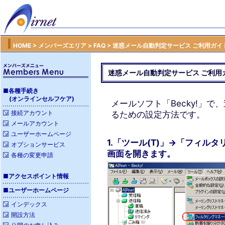
HOME
>
メンバーズエリア
>
FAQ
>
迷惑メール自動判定サービス ご利用ガイ
迷惑メール自動判定サービス ご利用
■
各種手続き
(オンラインセルフケア)
メールソフト「Becky!」
接続アカウント
るための設定方法です。
メールアカウント
ユーザーホームページ
1.「ツール(T)」→「フィル
オプションサービス
画面を開きます。
各種の変更申請
■
アクセスポイント情報
■
ユーザーホームページ
インデックス
開設方法