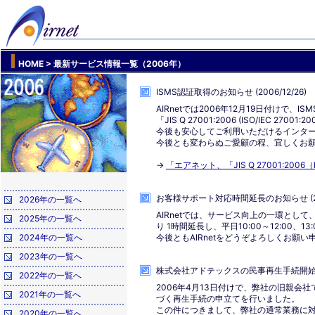
HOME
> 最新サービス情報一覧（2006年）
ISMS認証取得のお知らせ (2006/12/26)
AIRnetでは2006年12月19日付けで
「JIS Q 27001:2006 (ISO/IEC 
今後も安心してご利用いただけるインタ
今後とも変わらぬご愛顧の程、宜しくお
→
「エアネット、「JIS Q 27001:2006（
お客様サポート対応時間延長のお知らせ (200
2026年の一覧へ
AIRnetでは、サービス向上の一環として
2025年の一覧へ
り 1時間延長し、平日10:00～12:00、13
2024年の一覧へ
今後ともAIRnetをどうぞよろしくお願い
2023年の一覧へ
株式会社アドテックスの民事再生手続開始の申立
2022年の一覧へ
2006年4月13日付けで、弊社の旧親
2021年の一覧へ
づく再生手続の申立てを行いました。
この件につきまして、弊社の通常業務に
2020年の一覧へ